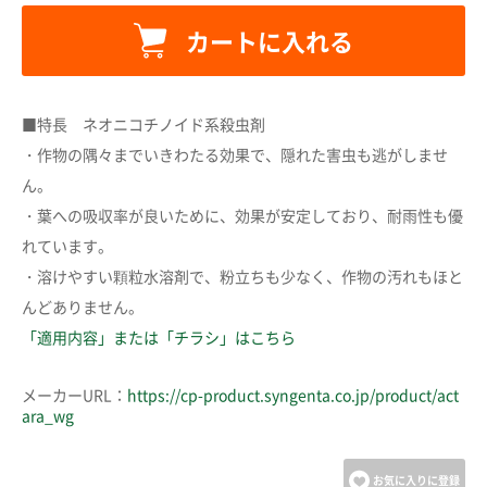
カートに入れる
■特長 ネオニコチノイド系殺虫剤
カートに追加しました。
・作物の隅々までいきわたる効果で、隠れた害虫も逃がしませ
ん。
カートへ進む
・葉への吸収率が良いために、効果が安定しており、耐雨性も優
れています。
・溶けやすい顆粒水溶剤で、粉立ちも少なく、作物の汚れもほと
お買い物を続ける
んどありません。
「適用内容」または「チラシ」はこちら
メーカーURL：
https://cp-product.syngenta.co.jp/product/act
ara_wg
お気に入りに登録