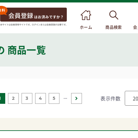
ホーム
商品検索
会
の 商品一覧
...
表示件数
1
2
3
4
5