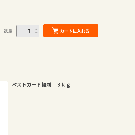
数量
カートに入れる
ベストガード粒剤 ３ｋｇ