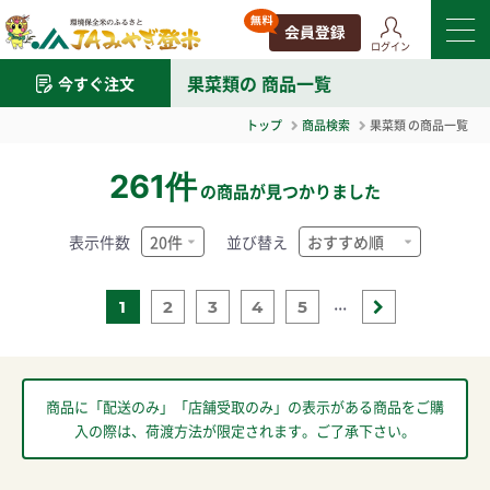
ログイン
果菜類
の 商品一覧
今すぐ注文
トップ
商品検索
果菜類
の商品一覧
261件
の商品が見つかりました
表示件数
並び替え
...
1
2
3
4
5
商品に「配送のみ」「店舗受取のみ」の表示がある商品をご購
入の際は、荷渡方法が限定されます。ご了承下さい。