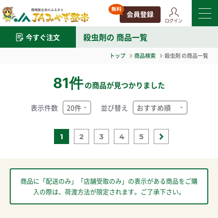
ログイン
殺虫剤
の 商品一覧
今すぐ注文
トップ
商品検索
殺虫剤
の商品一覧
81件
の商品が見つかりました
表示件数
並び替え
1
2
3
4
5
商品に「配送のみ」「店舗受取のみ」の表示がある商品をご購
入の際は、荷渡方法が限定されます。ご了承下さい。