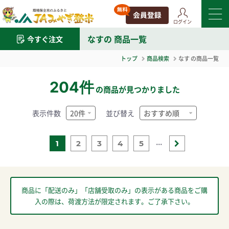
ログイン
なす
の 商品一覧
今すぐ注文
トップ
商品検索
なす
の商品一覧
204件
の商品が見つかりました
表示件数
並び替え
...
1
2
3
4
5
商品に「配送のみ」「店舗受取のみ」の表示がある商品をご購
入の際は、荷渡方法が限定されます。ご了承下さい。