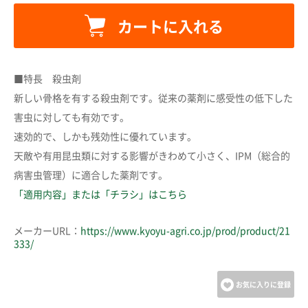
カートに入れる
カートに追加しました。
■特長 殺虫剤
新しい骨格を有する殺虫剤です。従来の薬剤に感受性の低下した
害虫に対しても有効です。
カートへ進む
速効的で、しかも残効性に優れています。
天敵や有用昆虫類に対する影響がきわめて小さく、IPM（総合的
お買い物を続ける
病害虫管理）に適合した薬剤です。
「適用内容」または「チラシ」はこちら
メーカーURL：
https://www.kyoyu-agri.co.jp/prod/product/21
333/
お気に入りに登録