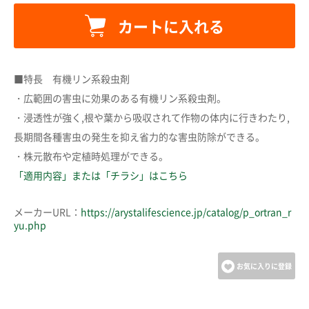
カートに入れる
カートに追加しました。
■特長 有機リン系殺虫剤
・広範囲の害虫に効果のある有機リン系殺虫剤。
カートへ進む
・浸透性が強く,根や葉から吸収されて作物の体内に行きわたり,
長期間各種害虫の発生を抑え省力的な害虫防除ができる。
・株元散布や定植時処理ができる。
お買い物を続ける
「適用内容」または「チラシ」はこちら
メーカーURL：
https://arystalifescience.jp/catalog/p_ortran_r
yu.php
お気に入りに登録