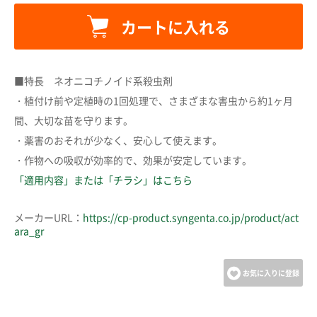
カートに入れる
カートに追加しました。
■特長 ネオニコチノイド系殺虫剤
・植付け前や定植時の1回処理で、さまざまな害虫から約1ヶ月
カートへ進む
間、大切な苗を守ります。
・薬害のおそれが少なく、安心して使えます。
・作物への吸収が効率的で、効果が安定しています。
お買い物を続ける
「適用内容」または「チラシ」はこちら
メーカーURL：
https://cp-product.syngenta.co.jp/product/act
ara_gr
お気に入りに登録