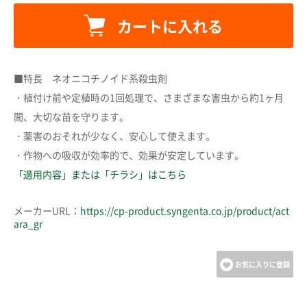
カートに入れる
カートに追加しました。
■特長 ネオニコチノイド系殺虫剤
・植付け前や定植時の1回処理で、さまざまな害虫から約1ヶ月
カートへ進む
間、大切な苗を守ります。
・薬害のおそれが少なく、安心して使えます。
・作物への吸収が効率的で、効果が安定しています。
お買い物を続ける
「適用内容」または「チラシ」はこちら
メーカーURL：
https://cp-product.syngenta.co.jp/product/act
ara_gr
お気に入りに登録