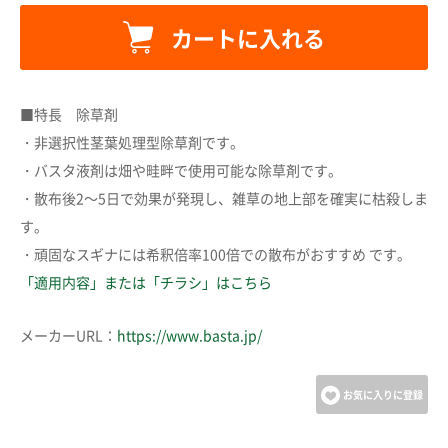
カートに入れる
カートに追加しました。
■特長 除草剤
・非選択性茎葉処理型除草剤です。
カートへ進む
・バスタ液剤は畑や畦畔で使用可能な除草剤です。
・散布後2～5日で効果が発現し、雑草の地上部を確実に枯殺しま
す。
お買い物を続ける
・頑固なスギナには希釈倍率100倍での散布がおすすめ です。
「適用内容」または「チラシ」はこちら
メーカーURL：
https://www.basta.jp/
お気に入りに登録