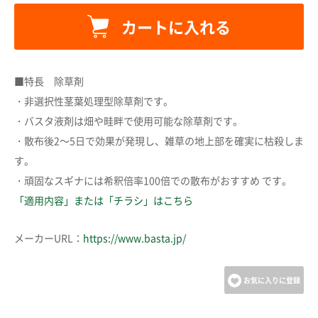
カートに入れる
カートに追加しました。
■特長 除草剤
・非選択性茎葉処理型除草剤です。
カートへ進む
・バスタ液剤は畑や畦畔で使用可能な除草剤です。
・散布後2～5日で効果が発現し、雑草の地上部を確実に枯殺しま
す。
お買い物を続ける
・頑固なスギナには希釈倍率100倍での散布がおすすめ です。
「適用内容」または「チラシ」はこちら
メーカーURL：
https://www.basta.jp/
お気に入りに登録