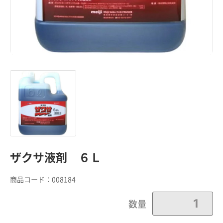
ザクサ液剤 ６Ｌ
商品コード：
008184
数量