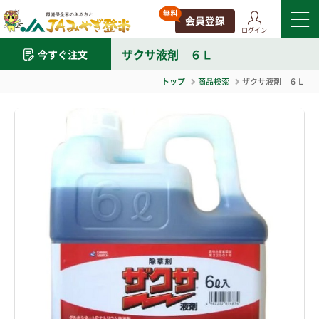
ログイン
ザクサ液剤 ６Ｌ
今すぐ注文
トップ
商品検索
ザクサ液剤 ６Ｌ