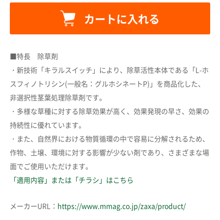
カートに入れる
■特長 除草剤
カートに追加しました。
・新技術「キラルスイッチ」により、除草活性本体である「L-ホ
スフィノトリシン(一般名：グルホシネートP)」を商品化した、
非選択性茎葉処理除草剤です。
カートへ進む
・多様な草種に対する除草効果が高く、効果発現の早さ、効果の
持続性に優れています。
お買い物を続ける
・また、自然界における物質循環の中で容易に分解されるため、
作物、土壌、環境に対する影響が少ない剤であり、さまざまな場
面でご使用いただけます。
「適用内容」または「チラシ」はこちら
メーカーURL：
https://www.mmag.co.jp/zaxa/product/