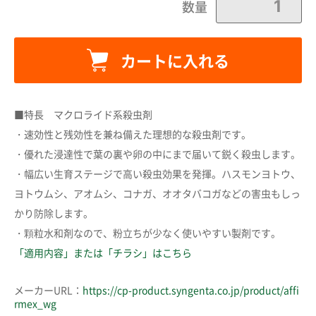
数量
カートに入れる
カートに追加しました。
■特長 マクロライド系殺虫剤
・速効性と残効性を兼ね備えた理想的な殺虫剤です。
カートへ進む
・優れた浸達性で葉の裏や卵の中にまで届いて鋭く殺虫します。
・幅広い生育ステージで高い殺虫効果を発揮。ハスモンヨトウ、
ヨトウムシ、アオムシ、コナガ、オオタバコガなどの害虫もしっ
お買い物を続ける
かり防除します。
・顆粒水和剤なので、粉立ちが少なく使いやすい製剤です。
「適用内容」または「チラシ」はこちら
メーカーURL：
https://cp-product.syngenta.co.jp/product/affi
rmex_wg