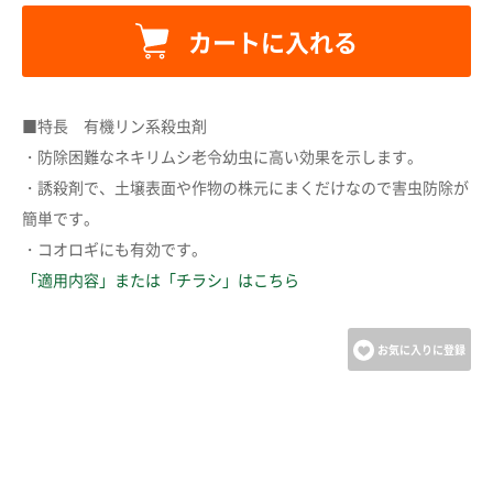
カートに入れる
カートに追加しました。
■特長 有機リン系殺虫剤
カートへ進む
・防除困難なネキリムシ老令幼虫に高い効果を示します。
・誘殺剤で、土壌表面や作物の株元にまくだけなので害虫防除が
お買い物を続ける
簡単です。
・コオロギにも有効です。
「適用内容」または「チラシ」はこちら
お気に入りに登録