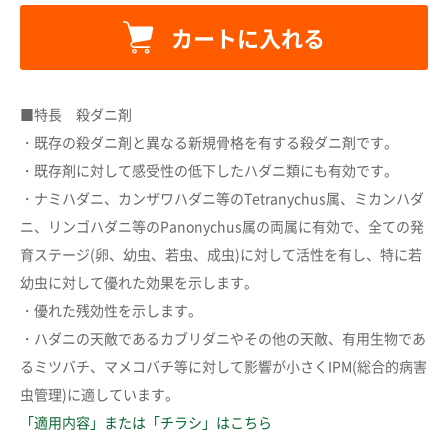
カートに入れる
■特長 殺ダニ剤
カートに追加しました。
・既存の殺ダニ剤と異なる新規骨格を有する殺ダニ剤です。
・既存剤に対して感受性の低下したハダニ類にも有効です。
・ナミハダニ、カンザワハダニ等のTetranychus属、ミカンハダ
カートへ進む
ニ、リンゴハダニ等のPanonychus属の両属に有効で、全ての発
育ステージ(卵、幼虫、若虫、成虫)に対して活性を有し、特に若
お買い物を続ける
幼虫に対して優れた効果を示します。
・優れた残効性を示します。
・ハダニの天敵であるカブリダニやその他の天敵、有用生物であ
るミツバチ、マメコバチ等に対して影響が小さくIPM(総合的病害
虫管理)に適しています。
「適用内容」または「チラシ」はこちら