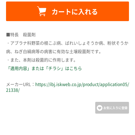
カートに入れる
カートに追加しました。
■特長 殺菌剤
・アブラナ科野菜の根こぶ病、ばれいしょそうか病、粉状そうか
カートへ進む
病、ねぎ白絹病等の病害に有効な土壌殺菌剤です。
・また、本剤は殺菌的に作用します。
お買い物を続ける
「適用内容」または「チラシ」はこちら
メーカーURL：
https://ibj.iskweb.co.jp/product/application05/
21338/
お気に入りに登録