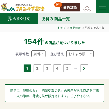
ログイン
肥料
の 商品一覧
今すぐ注文
トップ
商品検索
肥料
の商品一覧
154件
の商品が見つかりました
表示件数
並び替え
...
1
2
3
4
5
商品に「配送のみ」「店舗受取のみ」の表示がある商品をご購
入の際は、荷渡方法が限定されます。ご了承下さい。