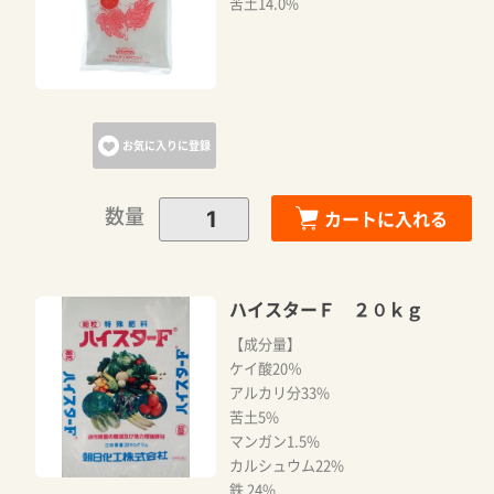
苦土14.0%
お気に入りに登録
数量
カートに入れる
ハイスターＦ ２０ｋｇ
【成分量】
ケイ酸20％
アルカリ分33%
苦土5%
マンガン1.5%
カルシュウム22%
鉄 24%