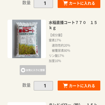
数量
カートに入れる
水稲直播コート７７０ １５
ｋｇ
【成分量】
窒素17％
速効性約20％
被覆尿素80％
リン酸17％
加里10％
お気に入りに登録
数量
カートに入れる
ランドパワー（粒） １５ｋ