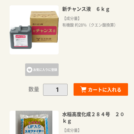
新チャンス液 ６ｋｇ
【成分量】
有機酸 約28％（クエン酸換算）
お気に入りに登録
数量
カートに入れる
水稲高度化成２８４号 ２０
ｋｇ
【成分量】