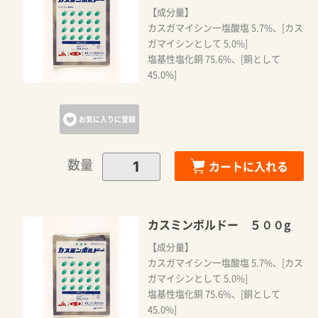
【成分量】
カスガマイシン一塩酸塩 5.7%、[カス
カートに追加しました。
ガマイシンとして 5.0%]
塩基性塩化銅 75.6%、[銅として
45.0%]
カートへ進む
お気に入りに登録
お買い物を続ける
数量
カートに入れる
カスミンボルドー ５００g
【成分量】
カスガマイシン一塩酸塩 5.7%、[カス
ガマイシンとして 5.0%]
塩基性塩化銅 75.6%、[銅として
45.0%]