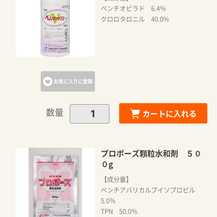
ペンチオピラド 6.4％
クロロタロニル 40.0%
カートに追加しました。
カートへ進む
お気に入りに登録
お買い物を続ける
数量
カートに入れる
プロポーズ顆粒水和剤 ５０
０g
【成分量】
ベンチアバリカルブイソプロピル
5.0％
TPN 50.0％