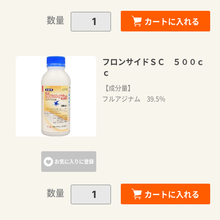
数量
カートに入れる
フロンサイドＳＣ ５００ｃ
ｃ
【成分量】
フルアジナム 39.5％
お気に入りに登録
数量
カートに入れる