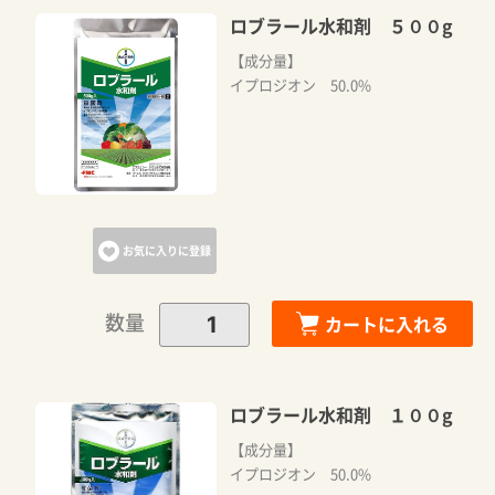
ロブラール水和剤 ５００g
【成分量】
イプロジオン 50.0%
お気に入りに登録
数量
カートに入れる
ロブラール水和剤 １００g
【成分量】
イプロジオン 50.0%