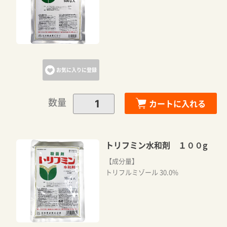
お気に入りに登録
数量
カートに入れる
トリフミン水和剤 １００g
【成分量】
トリフルミゾール 30.0%