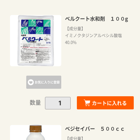
ベルクート水和剤 １００g
【成分量】
イミノクタジンアルベシル酸塩
40.0%
お気に入りに登録
数量
カートに入れる
ベジセイバー ５００ｃｃ
【成分量】