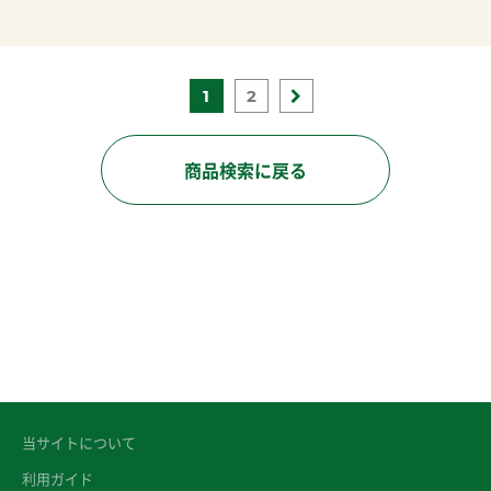
1
2
商品検索に戻る
当サイトについて
利用ガイド