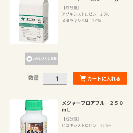
【成分量】
アゾキシストロビン 2.0%
メタラキシルM 1.0%
お気に入りに登録
数量
カートに入れる
メジャーフロアブル ２５０
mＬ
【成分量】
ピコキシストロビン 22.5%