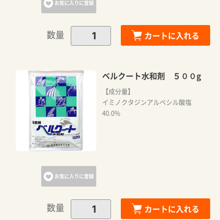
お気に入りに登録
数量
カートに入れる
ベルクート水和剤 ５００g
【成分量】
イミノクタジンアルベシル酸塩
40.0%
お気に入りに登録
数量
カートに入れる