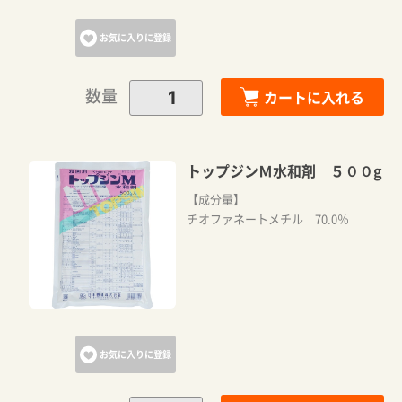
お気に入りに登録
数量
カートに入れる
トップジンＭ水和剤 ５００g
【成分量】
チオファネートメチル 70.0％
お気に入りに登録