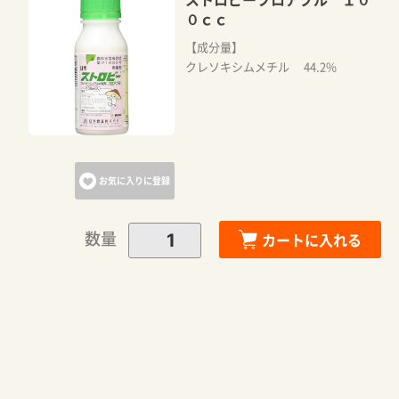
０ｃｃ
【成分量】
クレソキシムメチル 44.2%
お気に入りに登録
数量
カートに入れる